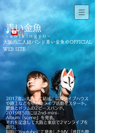
​青い金魚
-aoikingyo-
大阪の二人組バンド
青い金魚のOFFICIAL
WEB SITE
2017年、大阪にて結成。以降ライブハウス
や路上などを中心にライブ活動をスタート。
鍵盤とドラムの2ピースバンド。
2019年5月には2nd-mini-
Album『scene』を発表。
それを記念して大阪と東京で2マンライブを
敢行。
同時にYoutubeにて発表したMV「波打ち際